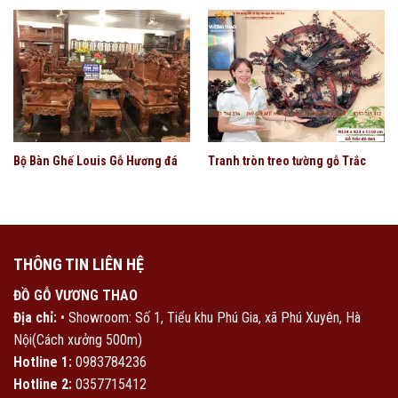
Bộ Bàn Ghế Louis Gỗ Hương đá
Tranh tròn treo tường gỗ Trắc
THÔNG TIN LIÊN HỆ
ĐỒ GỖ VƯƠNG THAO
Địa chỉ:
• Showroom: Số 1, Tiểu khu Phú Gia, xã Phú Xuyên, Hà
Nội(Cách xưởng 500m)
Hotline 1:
0983784236
Hotline 2:
0357715412