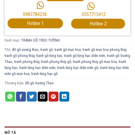
0357715412
0983784236
Hotline 1
Hotline 2
Danh mục:
TRANH GỖ TREO TƯỜNG
Thẻ:
đồ gỗ vương thao
,
tranh gỗ
,
tranh gỗ mun hoa
,
tranh gỗ mun hoa phong thủy
,
tranh gỗ phong thủy
,
tranh gỗ tùng hạc
,
tranh gỗ tùng hạc diên niên
,
tranh gỗ Vương
Thao
,
tranh phong thủy
,
tranh phong thủy gỗ
,
tranh phong thủy gỗ mun hoa
,
tranh
tùng hạc
,
tranh tùng hạc diên niên
,
tranh tùng hạc diên niên gỗ
,
tranh tùng hạc diên
niên gỗ mun hoa
,
tranh tùng hạc gỗ
Thương hiệu:
Đồ gỗ Vương Thao
MÔ TẢ