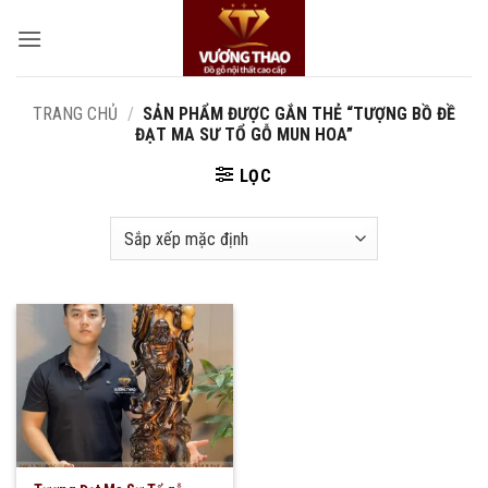
Bỏ
qua
nội
dung
TRANG CHỦ
/
SẢN PHẨM ĐƯỢC GẮN THẺ “TƯỢNG BỒ ĐỀ
ĐẠT MA SƯ TỔ GỖ MUN HOA”
LỌC