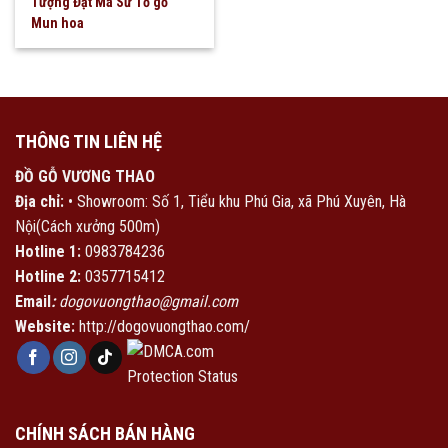
Tượng Đạt Ma Sư Tổ gỗ
Mun hoa
THÔNG TIN LIÊN HỆ
ĐỒ GỖ VƯƠNG THAO
Địa chỉ:
• Showroom: Số 1, Tiểu khu Phú Gia, xã Phú Xuyên, Hà
Nội(Cách xưởng 500m)
Hotline 1:
0983784236
Hotline 2:
0357715412
Email
:
dogovuongthao@gmail.com
Website:
http://dogovuongthao.com/
CHÍNH SÁCH BÁN HÀNG