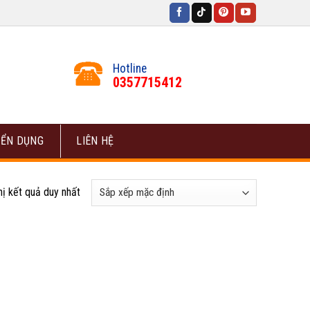
Hotline
0357715412
ỂN DỤNG
LIÊN HỆ
hị kết quả duy nhất