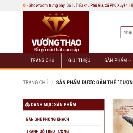
Bỏ
• Showroom trưng bày: Số 1, Tiểu khu Phú Gia, xã Phú Xuyên, 
qua
nội
dung
Tìm
kiếm:
TRANG CHỦ
GIỚI THIỆU
SẢN PHẨM
TRANG CHỦ
/
SẢN PHẨM ĐƯỢC GẮN THẺ “TƯỢNG
DANH MỤC SẢN PHẨM
BÀN GHẾ PHÒNG KHÁCH
TRANH GỖ TREO TƯỜNG