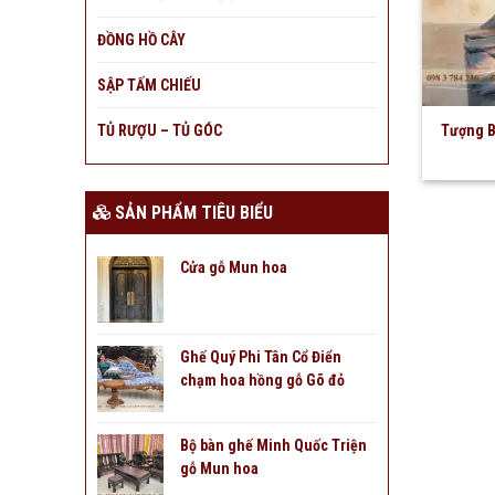
ĐỒNG HỒ CÂY
SẬP TẤM CHIẾU
TỦ RƯỢU – TỦ GÓC
Tượng B
SẢN PHẨM TIÊU BIỂU
Cửa gỗ Mun hoa
Ghế Quý Phi Tân Cổ Điển
chạm hoa hồng gỗ Gõ đỏ
Bộ bàn ghế Minh Quốc Triện
gỗ Mun hoa