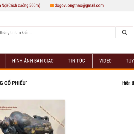
Hà Nội(Cách xưởng 500m)
dogovuongthao@gmail.com
HÌNH ẢNH BÀN GIAO
TIN TỨC
VIDEO
TUY
 CỔ PHIẾU”
Hiển t