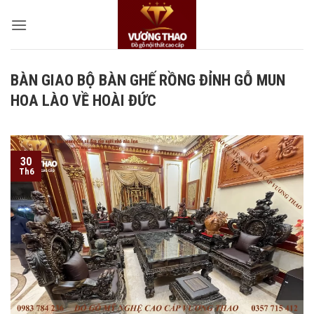
Bỏ
qua
nội
dung
BÀN GIAO BỘ BÀN GHẾ RỒNG ĐỈNH GỖ MUN
HOA LÀO VỀ HOÀI ĐỨC
30
Th6