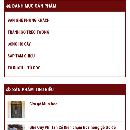
DANH MỤC SẢN PHẨM
BÀN GHẾ PHÒNG KHÁCH
TRANH GỖ TREO TƯỜNG
ĐỒNG HỒ CÂY
SẬP TẤM CHIẾU
TỦ RƯỢU – TỦ GÓC
SẢN PHẨM TIÊU BIỂU
Cửa gỗ Mun hoa
Ghế Quý Phi Tân Cổ Điển chạm hoa hồng gỗ Gõ đỏ