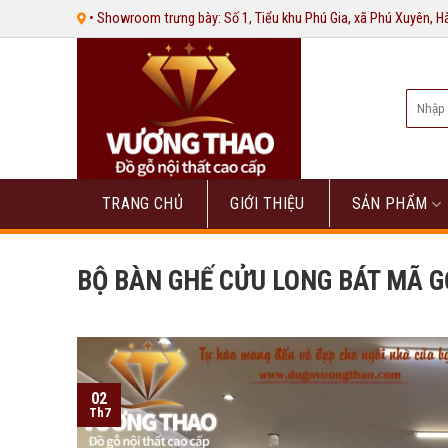
Bỏ
• Showroom trưng bày: Số 1, Tiểu khu Phú Gia, xã Phú Xuyên, 
qua
nội
dung
Tìm
kiếm:
TRANG CHỦ
GIỚI THIỆU
SẢN PHẨM
BỘ BÀN GHẾ CỬU LONG BÁT MÃ 
02
Th7