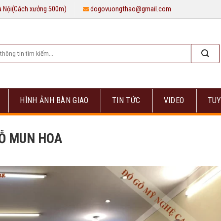
Hà Nội(Cách xưởng 500m)
dogovuongthao@gmail.com
HÌNH ẢNH BÀN GIAO
TIN TỨC
VIDEO
TUY
GỖ MUN HOA