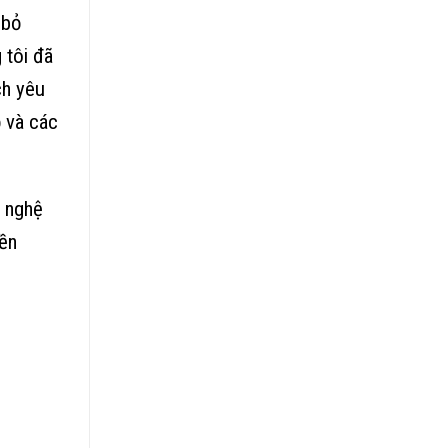
 bỏ
 tôi đã
ch yêu
 và các
ỹ nghệ
yền