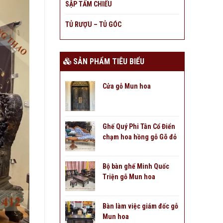
SẬP TẤM CHIẾU
TỦ RƯỢU – TỦ GÓC
SẢN PHẨM TIÊU BIỂU
Cửa gỗ Mun hoa
Ghế Quý Phi Tân Cổ Điển
chạm hoa hồng gỗ Gõ đỏ
Bộ bàn ghế Minh Quốc
Triện gỗ Mun hoa
Bàn làm việc giám đốc gỗ
Mun hoa