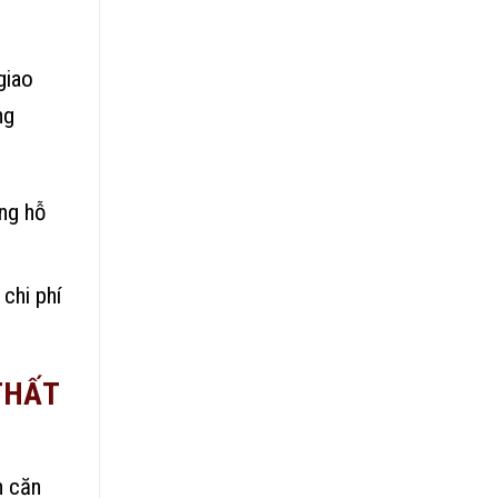
giao
ng
òng hỗ
chi phí
THẤT
n căn