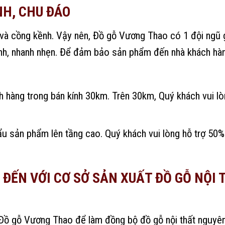
NH, CHU ĐÁO
à cồng kềnh. Vậy nên, Đồ gỗ Vương Thao có 1 đội ngũ 
mạnh, nhanh nhẹn. Để đảm bảo sản phẩm đến nhà khách hà
ch hàng trong bán kính 30km. Trên 30km, Quý khách vui l
u sản phẩm lên tầng cao. Quý khách vui lòng hỗ trợ 50% 
 ĐẾN VỚI CƠ SỞ SẢN XUẤT ĐỒ GỖ NỘI 
i Đồ gỗ Vương Thao để làm đồng bộ đồ gỗ nội thất nguyê