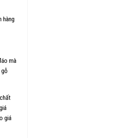
h hàng
đáo mà
 gỗ
 chất
giá
o giá