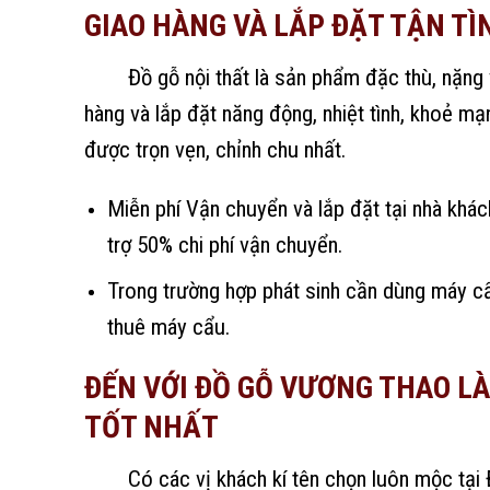
GIAO HÀNG VÀ LẮP ĐẶT TẬN TÌ
Đồ gỗ nội thất là sản phẩm đặc thù, nặng v
hàng và lắp đặt năng động, nhiệt tình, khoẻ 
được trọn vẹn, chỉnh chu nhất.
Miễn phí Vận chuyển và lắp đặt tại nhà khá
trợ 50% chi phí vận chuyển.
Trong trường hợp phát sinh cần dùng máy cẩ
thuê máy cẩu.
ĐẾN VỚI ĐỒ GỖ VƯƠNG THAO LÀ
TỐT NHẤT
Có các vị khách kí tên chọn luôn mộc tạ