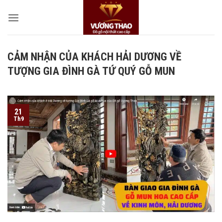
Bỏ
qua
nội
dung
CẢM NHẬN CỦA KHÁCH HẢI DƯƠNG VỀ
TƯỢNG GIA ĐÌNH GÀ TỨ QUÝ GỖ MUN
21
Th9