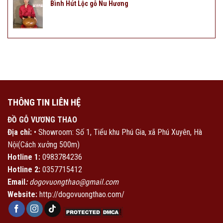
Bình Hút Lộc gỗ Nu Hương
THÔNG TIN LIÊN HỆ
ĐỒ GỖ VƯƠNG THAO
Địa chỉ:
• Showroom: Số 1, Tiểu khu Phú Gia, xã Phú Xuyên, Hà
Nội(Cách xưởng 500m)
Hotline 1:
0983784236
Hotline 2:
0357715412
Email
:
dogovuongthao@gmail.com
Website:
http://dogovuongthao.com/