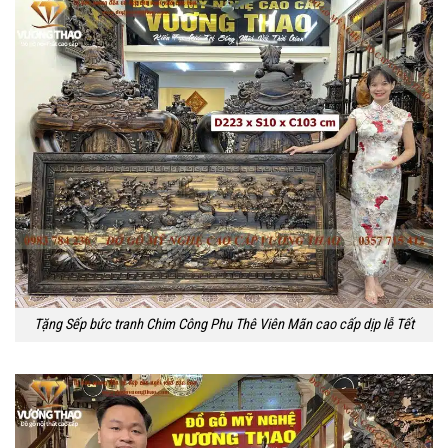
Tặng Sếp bức tranh Chim Công Phu Thê Viên Mãn cao cấp dịp lễ Tết