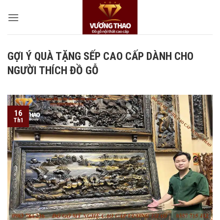
Bỏ
qua
nội
dung
GỢI Ý QUÀ TẶNG SẾP CAO CẤP DÀNH CHO
NGƯỜI THÍCH ĐỒ GỖ
16
Th1