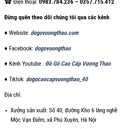
☎ Điện thoại:
0983.784.236 – 0357.715.412
Đừng quên theo dõi chúng tôi qua các kênh
♦ Website:
dogovuongthao.com
♦ Facebook:
dogovuongthao
♦ Kênh Youtube :
Đồ Gỗ Cao Cấp Vương Thao
♦ Tiktok:
dogocaocapvuongthao_40
Địa chỉ:
Xưởng sản xuất: Số 40, đường Kho 6 làng nghề
Mộc Vạn Điểm, xã Phú Xuyên, Hà Nội