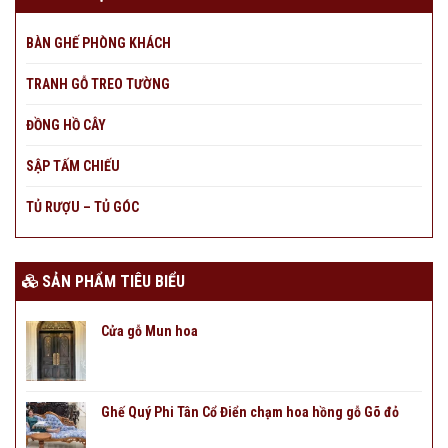
BÀN GHẾ PHÒNG KHÁCH
TRANH GỖ TREO TƯỜNG
ĐỒNG HỒ CÂY
SẬP TẤM CHIẾU
TỦ RƯỢU – TỦ GÓC
SẢN PHẨM TIÊU BIỂU
Cửa gỗ Mun hoa
Ghế Quý Phi Tân Cổ Điển chạm hoa hồng gỗ Gõ đỏ