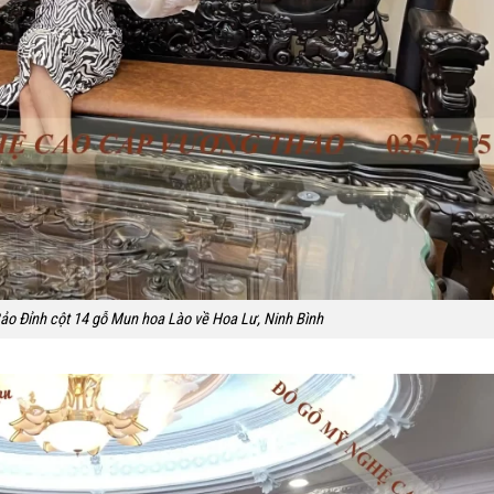
ảo Đỉnh cột 14 gỗ Mun hoa Lào về Hoa Lư, Ninh Bình