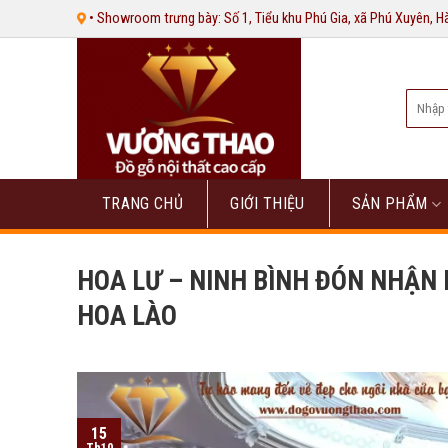
Bỏ
• Showroom trưng bày: Số 1, Tiểu khu Phú Gia, xã Phú Xuyên, 
qua
nội
dung
Tìm
kiếm:
TRANG CHỦ
GIỚI THIỆU
SẢN PHẨM
HOA LƯ – NINH BÌNH ĐÓN NHẬN 
HOA LÀO
15
Th10