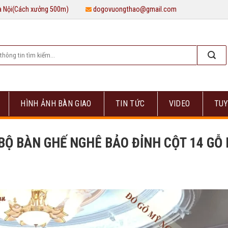
Hà Nội(Cách xưởng 500m)
dogovuongthao@gmail.com
HÌNH ẢNH BÀN GIAO
TIN TỨC
VIDEO
TUY
BỘ BÀN GHẾ NGHÊ BẢO ĐỈNH CỘT 14 GỖ