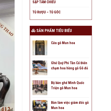
SẬP TẤM CHIẾU
TỦ RƯỢU – TỦ GÓC
SẢN PHẨM TIÊU BIỂU
Cửa gỗ Mun hoa
Ghế Quý Phi Tân Cổ Điển
chạm hoa hồng gỗ Gõ đỏ
Bộ bàn ghế Minh Quốc
Triện gỗ Mun hoa
Bàn làm việc giám đốc gỗ
Mun hoa