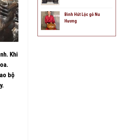
Bình Hút Lộc gỗ Nu
Hương
nh. Khi
oa.
iao bộ
y.