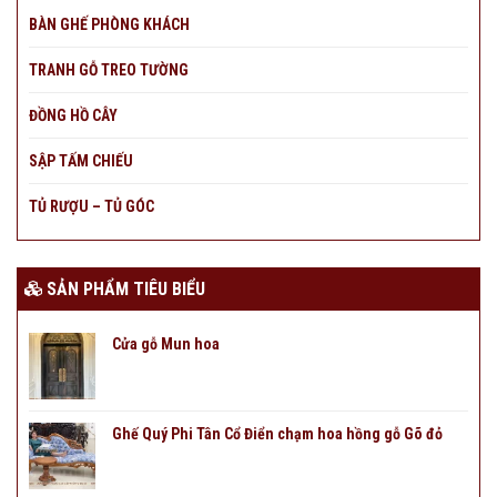
BÀN GHẾ PHÒNG KHÁCH
TRANH GỖ TREO TƯỜNG
ĐỒNG HỒ CÂY
SẬP TẤM CHIẾU
TỦ RƯỢU – TỦ GÓC
SẢN PHẨM TIÊU BIỂU
Cửa gỗ Mun hoa
Ghế Quý Phi Tân Cổ Điển chạm hoa hồng gỗ Gõ đỏ