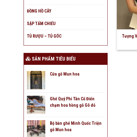
ĐỒNG HỒ CÂY
SẬP TẤM CHIẾU
TỦ RƯỢU – TỦ GÓC
Tượng V
SẢN PHẨM TIÊU BIỂU
Cửa gỗ Mun hoa
Ghế Quý Phi Tân Cổ Điển
chạm hoa hồng gỗ Gõ đỏ
Bộ bàn ghế Minh Quốc Triện
gỗ Mun hoa