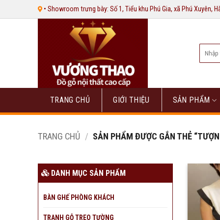
Bỏ
• Showroom trưng bày: Số 1, Tiểu khu Phú Gia, xã Phú Xuyên, 
qua
nội
dung
Tìm
kiếm:
TRANG CHỦ
GIỚI THIỆU
SẢN PHẨM
TRANG CHỦ
/
SẢN PHẨM ĐƯỢC GẮN THẺ “TƯỢN
DANH MỤC SẢN PHẨM
BÀN GHẾ PHÒNG KHÁCH
TRANH GỖ TREO TƯỜNG