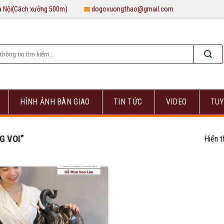
Hà Nội(Cách xưởng 500m)
dogovuongthao@gmail.com
HÌNH ẢNH BÀN GIAO
TIN TỨC
VIDEO
TUY
G VOI”
Hiển t