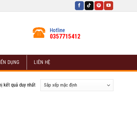
Hotline
0357715412
ỂN DỤNG
LIÊN HỆ
hị kết quả duy nhất