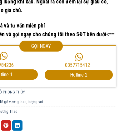
g luồng khí xấu. Ngoài ra còn đem lại sự giàu có,
o gia chủ.
á và tư vấn miễn phí
n và gọi ngay cho chúng tôi theo SĐT bên dưới<==
GỌI NGAY
0357715412
784236
tline 1
Hotline 2
Ỗ PHONG THỦY
đồ gỗ vương thao
,
tượng voi
Vương Thao