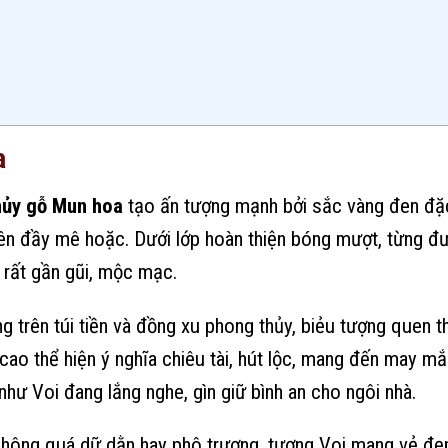
a
hủy gỗ Mun hoa
tạo ấn tượng mạnh bởi sắc vàng đen đặc 
iên đầy mê hoặc. Dưới lớp hoàn thiện bóng mượt, từng 
n rất gần gũi, mộc mạc.
 trên túi tiền và đồng xu phong thủy, biẻu tượng quen th
cao thể hiện ý nghĩa chiêu tài, hút lộc, mang đến may mắ
hư Voi đang lắng nghe, gìn giữ bình an cho ngôi nhà.
Không quá dữ dằn hay phô trương, tượng Voi mang vẻ đẹp