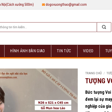
Hà Nội(Cách xưởng 500m)
dogovuongthao@gmail.com
HÌNH ẢNH BÀN GIAO
TIN TỨC
VIDEO
TUY
TRANG CHỦ
/
TƯỢ
TƯỢNG V
Bức tượng Voi 
đem lại sự ma
nghiệp của gia