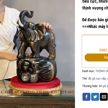
tiêu cực, nhữn
thịnh vượng ch
Để được báo gi
==>Nhấc máy lê
0983
Ho
Danh mục:
TƯỢNG G
Thẻ:
đồ gỗ cao cấp
,
Thương hiệu:
Đồ gỗ 