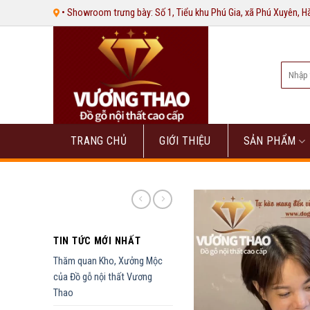
Bỏ
• Showroom trưng bày: Số 1, Tiểu khu Phú Gia, xã Phú Xuyên, 
qua
nội
dung
Tìm
kiếm:
TRANG CHỦ
GIỚI THIỆU
SẢN PHẨM
TIN TỨC MỚI NHẤT
Thăm quan Kho, Xưởng Mộc
của Đồ gỗ nội thất Vương
Thao