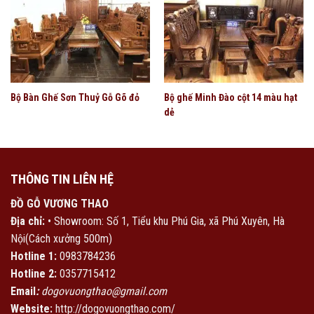
Bộ Bàn Ghế Sơn Thuỷ Gỗ Gõ đỏ
Bộ ghế Minh Đào cột 14 màu hạt
dẻ
THÔNG TIN LIÊN HỆ
ĐỒ GỖ VƯƠNG THAO
Địa chỉ:
• Showroom: Số 1, Tiểu khu Phú Gia, xã Phú Xuyên, Hà
Nội(Cách xưởng 500m)
Hotline 1:
0983784236
Hotline 2:
0357715412
Email
:
dogovuongthao@gmail.com
Website:
http://dogovuongthao.com/