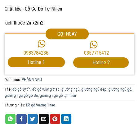
Chất liệu : Gỗ Gõ Đỏ Tự Nhiên
kích thước 2mx2m2
GỌI NGAY
0357715412
0983784236
Hotline 1
Hotline 2
Danh mục:
PHÒNG NGỦ
Thẻ:
đồ gỗ uy tín
,
đồ gỗ vương thao
,
giường ngủ
,
giường ngủ đẹp
,
giường ngủ gỗ
,
giường ngủ gỗ gõ đỏ
,
giường ngủ gỗ tự nhiên
Thương hiệu:
Đồ gỗ Vương Thao