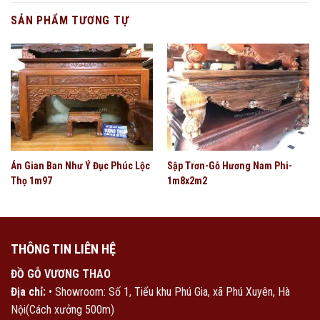
SẢN PHẨM TƯƠNG TỰ
Án Gian Ban Như Ý Đục Phúc Lộc
Sập Trơn-Gỗ Hương Nam Phi-
Thọ 1m97
1m8x2m2
THÔNG TIN LIÊN HỆ
ĐỒ GỖ VƯƠNG THAO
Địa chỉ:
• Showroom: Số 1, Tiểu khu Phú Gia, xã Phú Xuyên, Hà
Nội(Cách xưởng 500m)