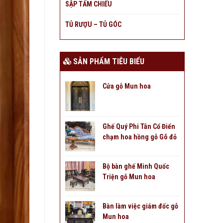
SẬP TẤM CHIẾU
TỦ RƯỢU – TỦ GÓC
SẢN PHẨM TIÊU BIỂU
Cửa gỗ Mun hoa
Ghế Quý Phi Tân Cổ Điển
chạm hoa hồng gỗ Gõ đỏ
Bộ bàn ghế Minh Quốc
Triện gỗ Mun hoa
Bàn làm việc giám đốc gỗ
Mun hoa