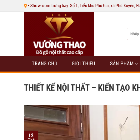
Bỏ
• Showroom trưng bày: Số 1, Tiểu khu Phú Gia, xã Phú Xuyên, 
qua
nội
dung
Tìm
kiếm:
TRANG CHỦ
GIỚI THIỆU
SẢN PHẨM
THIẾT KẾ NỘI THẤT – KIẾN TẠO 
12
Th6