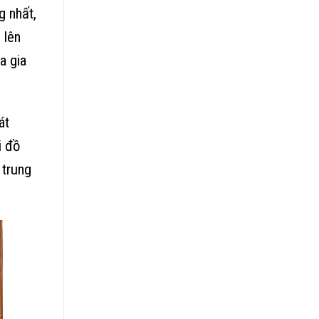
g nhất,
 lên
a gia
át
i đồ
 trung