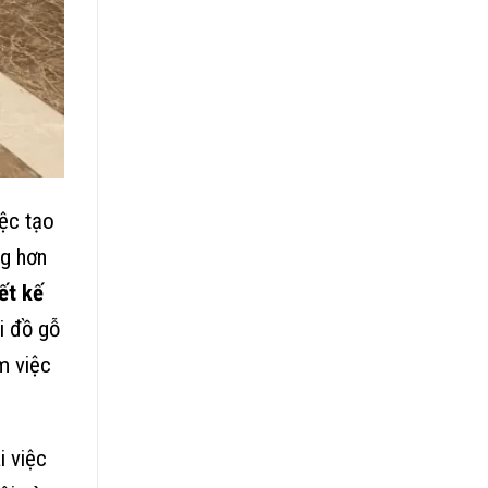
iệc tạo
ng hơn
ết kế
i đồ gỗ
m việc
i việc