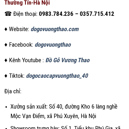
Thường Tín-Hà Nội
☎ Điện thoại:
0983.784.236 – 0357.715.412
♦ Website:
dogovuongthao.com
♦ Facebook:
dogovuongthao
♦ Kênh Youtube :
Đồ Gỗ Vương Thao
♦ Tiktok:
dogocaocapvuongthao_40
Địa chỉ:
Xưởng sản xuất: Số 40, đường Kho 6 làng nghề
Mộc Vạn Điểm, xã Phú Xuyên, Hà Nội
Showroom trưng bày: Số 1, Tiểu khu Phú Gia, xã