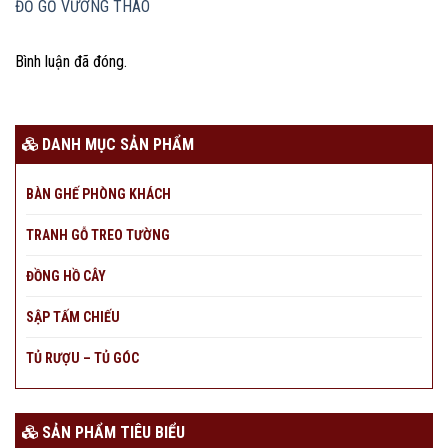
ĐỒ GỖ VƯƠNG THAO
Bình luận đã đóng.
DANH MỤC SẢN PHẨM
BÀN GHẾ PHÒNG KHÁCH
TRANH GỖ TREO TƯỜNG
ĐỒNG HỒ CÂY
SẬP TẤM CHIẾU
TỦ RƯỢU – TỦ GÓC
SẢN PHẨM TIÊU BIỂU