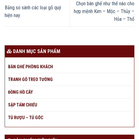
Chọn bàn ghế như thế nào cho
Bảng so sánh các loại gỗ quý
hợp mệnh Kim – Mộc – Thủy –
hiện nay
Hỏa – Thổ
DANH MỤC SẢN PHẨM
BÀN GHẾ PHÒNG KHÁCH
TRANH GỖ TREO TƯỜNG
ĐỒNG HỒ CÂY
SẬP TẤM CHIẾU
TỦ RƯỢU – TỦ GÓC