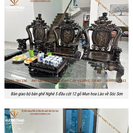
Bàn giao bộ bàn ghế Nghê 5 đầu cột 12 gỗ Mun hoa Lào về Sóc Sơn