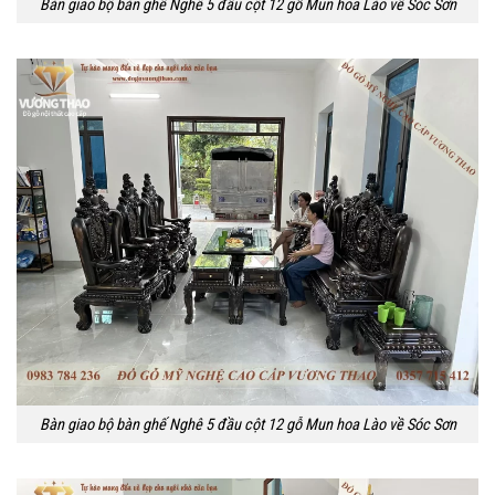
Bàn giao bộ bàn ghế Nghê 5 đầu cột 12 gỗ Mun hoa Lào về Sóc Sơn
Bàn giao bộ bàn ghế Nghê 5 đầu cột 12 gỗ Mun hoa Lào về Sóc Sơn