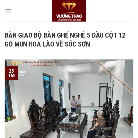
Bỏ
qua
nội
dung
BÀN GIAO BỘ BÀN GHẾ NGHÊ 5 ĐẦU CỘT 12
GỖ MUN HOA LÀO VỀ SÓC SƠN
28
Th5