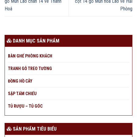
gỗ Mun Lào chân 14 về Thanh
cột 14 gỗ Mun hoa Lào về Hải
Hoá
Phòng
DANH MỤC SẢN PHẨM
BÀN GHẾ PHÒNG KHÁCH
TRANH GỖ TREO TƯỜNG
ĐỒNG HỒ CÂY
SẬP TẤM CHIẾU
TỦ RƯỢU – TỦ GÓC
SẢN PHẨM TIÊU BIỂU