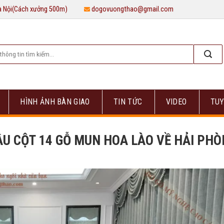
Hà Nội(Cách xưởng 500m)
dogovuongthao@gmail.com
HÌNH ẢNH BÀN GIAO
TIN TỨC
VIDEO
TUY
ẦU CỘT 14 GỖ MUN HOA LÀO VỀ HẢI PH