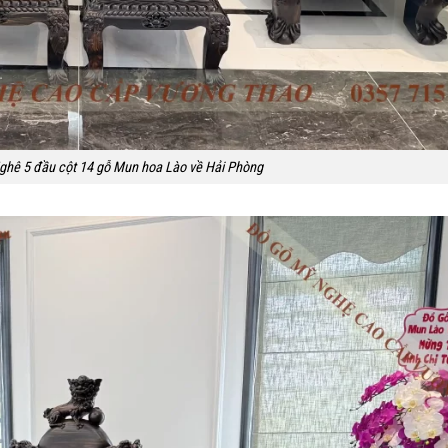
ghê 5 đầu cột 14 gỗ Mun hoa Lào về Hải Phòng