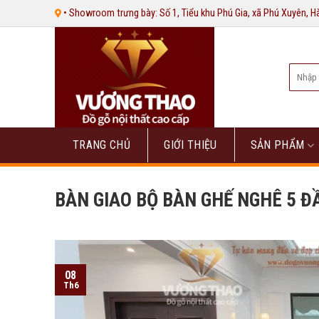
Bỏ
• Showroom trưng bày: Số 1, Tiểu khu Phú Gia, xã Phú Xuyên, 
qua
nội
dung
Tìm
kiếm:
TRANG CHỦ
GIỚI THIỆU
SẢN PHẨM
BÀN GIAO BỘ BÀN GHẾ NGHÊ 5 Đ
08
Th6