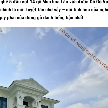
 Nghê 5 đầu cột 14 gỗ Mun hoa Lào vừa được Đồ Gỗ V
chính là một tuyệt tác như vậy – nơi tinh hoa của ngh
quý phái của dòng gỗ danh tiếng bậc nhất.