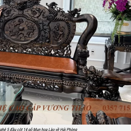
ghê 5 đầu cột 14 gỗ Mun hoa Lào về Hải Phòng