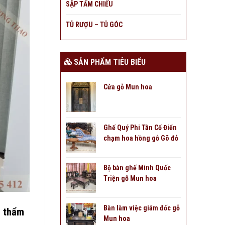
SẬP TẤM CHIẾU
TỦ RƯỢU – TỦ GÓC
SẢN PHẨM TIÊU BIỂU
Cửa gỗ Mun hoa
Ghế Quý Phi Tân Cổ Điển
chạm hoa hồng gỗ Gõ đỏ
Bộ bàn ghế Minh Quốc
Triện gỗ Mun hoa
Bàn làm việc giám đốc gỗ
u thẩm
Mun hoa