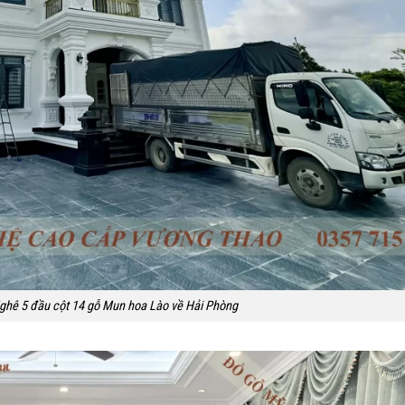
ghê 5 đầu cột 14 gỗ Mun hoa Lào về Hải Phòng