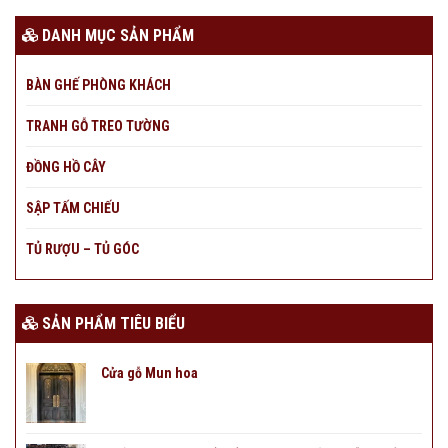
DANH MỤC SẢN PHẨM
BÀN GHẾ PHÒNG KHÁCH
TRANH GỖ TREO TƯỜNG
ĐỒNG HỒ CÂY
SẬP TẤM CHIẾU
TỦ RƯỢU – TỦ GÓC
SẢN PHẨM TIÊU BIỂU
Cửa gỗ Mun hoa