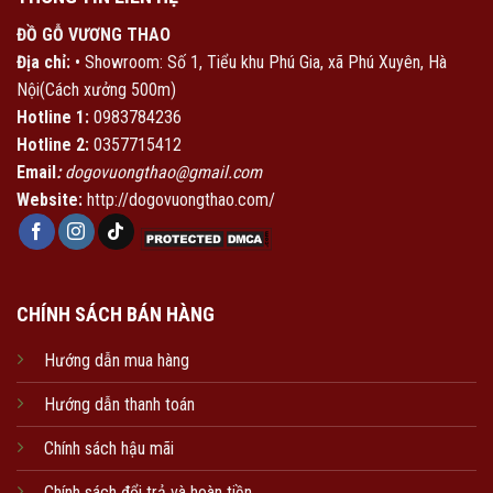
ĐỒ GỖ VƯƠNG THAO
Địa chỉ:
• Showroom: Số 1, Tiểu khu Phú Gia, xã Phú Xuyên, Hà
Nội(Cách xưởng 500m)
Hotline 1:
0983784236
Hotline 2:
0357715412
Email
:
dogovuongthao@gmail.com
Website:
http://dogovuongthao.com/
CHÍNH SÁCH BÁN HÀNG
Hướng dẫn mua hàng
Hướng dẫn thanh toán
Chính sách hậu mãi
Chính sách đổi trả và hoàn tiền