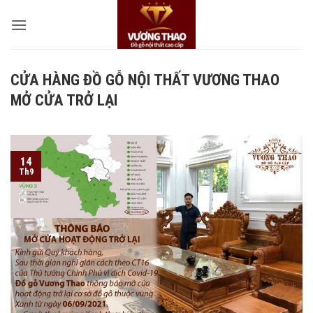
Bỏ
qua
nội
dung
CỬA HÀNG ĐỒ GỖ NỘI THẤT VƯƠNG THAO
MỞ CỬA TRỞ LẠI
14
Th9