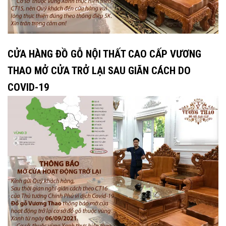
CỬA HÀNG ĐỒ GỖ NỘI THẤT CAO CẤP VƯƠNG
THAO MỞ CỬA TRỞ LẠI SAU GIÃN CÁCH DO
COVID-19