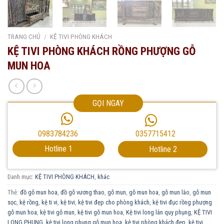
TRANG CHỦ
/
KỆ TIVI PHÒNG KHÁCH
KỆ TIVI PHÒNG KHÁCH RỒNG PHƯỢNG GỖ
MUN HOA
GỌI NGAY
0357715412
0983784236
Hotline 1
Hotline 2
Danh mục:
KỆ TIVI PHÒNG KHÁCH
,
khác
Thẻ:
đồ gỗ mun hoa
,
đồ gỗ vương thao
,
gỗ mun
,
gỗ mun hoa
,
gỗ mun lào
,
gỗ mun
sọc
,
kệ rồng
,
kệ ti vi
,
kệ tivi
,
kệ tivi đẹp cho phòng khách
,
kệ tivi đục rồng phượng
gỗ mun hoa
,
kệ tivi gỗ mun
,
kệ tivi gỗ mun hoa
,
Kệ tivi long lân quy phụng
,
KỆ TIVI
LONG PHỤNG
,
kệ tivi long phụng gỗ mun hoa
,
kệ tivi phòng khách đẹp
,
kệ tivi