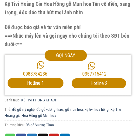
Kệ Tivi Hoàng Gia Hoa Hồng gỗ Mun hoa Tân cổ điển, sang
trọng, độc đáo thu hút mọi ánh nhìn
Để được báo giá và tư vấn miễn phí
==>Nhấc máy lên và gọi ngay cho chúng tôi theo SĐT bên
dưới<==
GỌI NGAY
0357715412
0983784236
Hotline 1
Hotline 2
Danh mục:
KỆ TIVI PHÒNG KHÁCH
Thẻ:
đồ gỗ mỹ nghệ
,
đồ gỗ vương thao
,
gỗ mun hoa
,
kệ tivi hoa hồng
,
Kệ Tivi
Hoàng gia Hoa Hồng gỗ Mun hoa
Thương hiệu:
Đồ gỗ Vương Thao