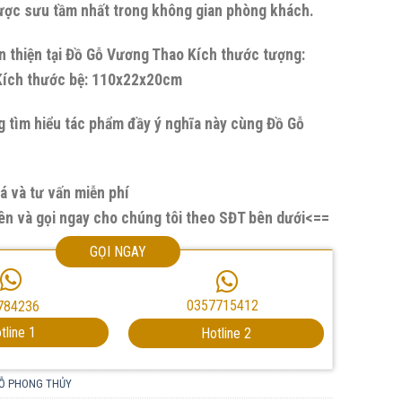
ược sưu tầm nhất trong không gian phòng khách.
n thiện tại Đồ Gỗ Vương Thao Kích thước tượng:
ích thước bệ: 110x22x20cm
g tìm hiểu tác phẩm đầy ý nghĩa này cùng Đồ Gỗ
á và tư vấn miễn phí
n và gọi ngay cho chúng tôi theo SĐT bên dưới<==
GỌI NGAY
0357715412
784236
tline 1
Hotline 2
Ỗ PHONG THỦY