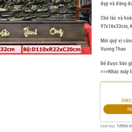
đẹp và đáng đ
Chế tác và hoà
97x16x33cm, K
Mời quý vị cùn
Vương Thao
Để được báo gi
==>Nhấc máy lê
0983
Ho
Danh mục:
TƯỢNG G