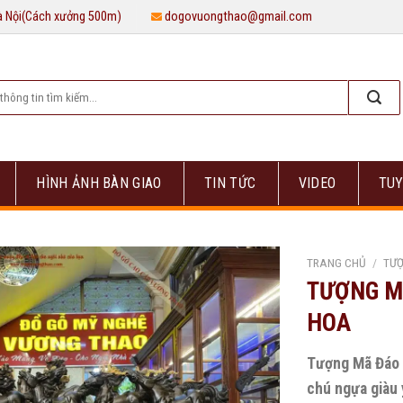
Hà Nội(Cách xưởng 500m)
dogovuongthao@gmail.com
HÌNH ẢNH BÀN GIAO
TIN TỨC
VIDEO
TUY
TRANG CHỦ
/
TƯỢ
TƯỢNG M
HOA
Tượng Mã Đáo 
chú ngựa giàu 