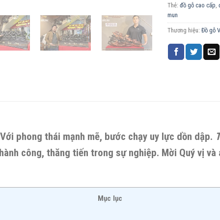
Thẻ:
đồ gỗ cao cấp
,
mun
Thương hiệu:
Đồ gỗ 
Với phong thái mạnh mẽ, bước chạy uy lực dồn dập.
T
thành công, thăng tiến trong sự nghiệp. Mời Quý vị và
Mục lục