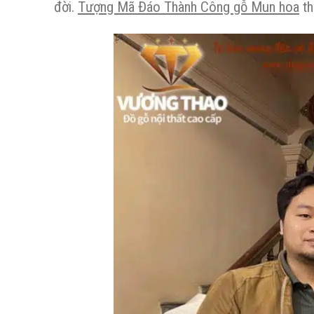
đời.
Tượng Mã Đáo Thành Công gỗ Mun hoa
th