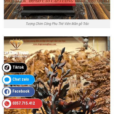
Tượng Chim Công Phu Thê Viên Mãn gỗ Trắc
Tiktok
Chat zalo
Facebook
0357.715.412