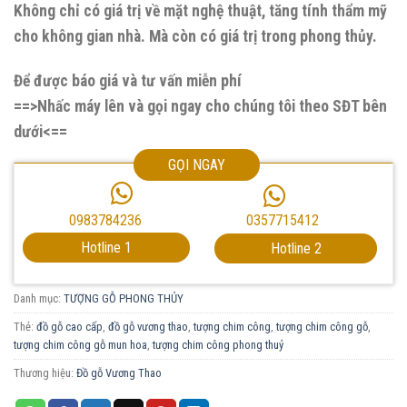
Không chỉ có giá trị về mặt nghệ thuật, tăng tính thẩm mỹ
cho không gian nhà. Mà còn có giá trị trong phong thủy.
Để được báo giá và tư vấn miễn phí
==>Nhấc máy lên và gọi ngay cho chúng tôi theo SĐT bên
dưới<==
GỌI NGAY
0357715412
0983784236
Hotline 1
Hotline 2
Danh mục:
TƯỢNG GỖ PHONG THỦY
Thẻ:
đồ gỗ cao cấp
,
đồ gỗ vương thao
,
tượng chim công
,
tượng chim công gỗ
,
tượng chim công gỗ mun hoa
,
tượng chim công phong thuỷ
Thương hiệu:
Đồ gỗ Vương Thao